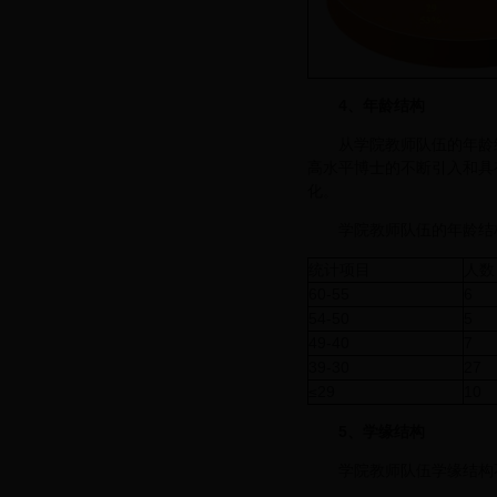
4
、年龄结构
从学院教师队伍的年龄
高水平博士的不断引入和具
化。
学院教师队伍的年龄结构
统计项目
人数
60-55
6
54-50
5
49-40
7
39-30
27
≤29
10
5
、学缘结构
学院教师队伍学缘结构