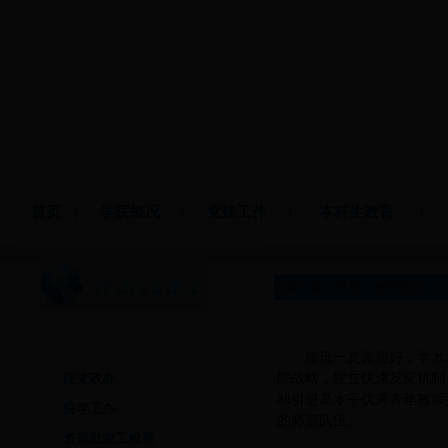
首页
|
学院概况
|
党建工作
|
本科生教育
|
当前位置：
首页
>>
教师信息
教师信息
建设一支素质好，学术
院战略，建立快速反应机制
院党政办
和引进高水平优秀青年教师
院学工办
的师资队伍。
资源勘查工程系