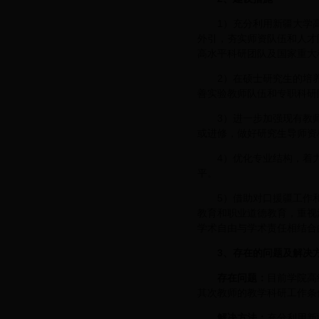
1）充分利用新疆大学
外引，夯实师资队伍和人才
高水平科研团队及国家重大
2）在硕士研究生的培
善实验教师队伍和专职科研
3）进一步加强现有教
或进修，做好研究生导师资
4）优化专业结构，着
平。
5）借助对口援疆工作
教育和职业道德教育，重视
学术自由与学术责任相结合
3
、存在的问题及解决
存在问题：
目前学院高
其次教师的教学科研工作条
解决方法：
充分利用新