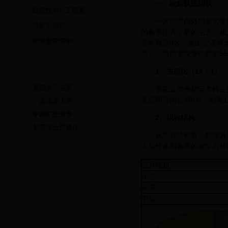
一、
教师队伍现状
勘察技术与工程系
一大批国内外知名大学
采矿工程系
的教学注入了新的活力，成
实验室管理中心
青年教师9名、派出攻读博
名）。目前学院专任教师55
友情链接
1
、生师比（
14
：
1
）
新疆大学主页
学院近年来稳定本科生
正高职称的教师8名、副高1
中国地质大学
中国矿业大学
2
、职称结构
新疆国土资源厅
从职称结构看，我院具
人员较多和教师的教学与科
统计项目
正高
副高
中级