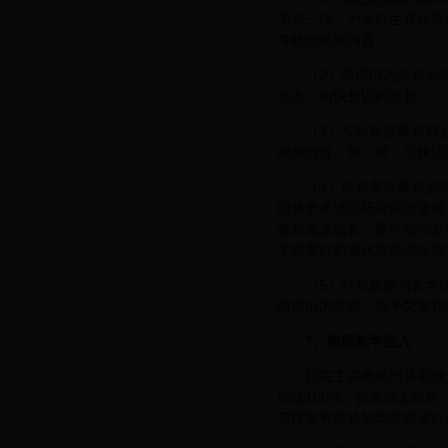
学第一线，为本科生开设高
考核的重要内容。
（2）聘请国内外知名
动态，加快知识的更新。
（3）实行新进教师都
教师的传、帮、带，尽快达
（4）搞好青年教师的
国外学术访问研究或攻读博
教师迅速成长。要求每位老
学效果好的退休教师成立教
（5）对积极参与教学
绩突出的教师，给予荣誉和
7
、教师教学投入
我院主讲教师均具有硕
师达100%。新教师上岗
安排富有经验的老教师进行