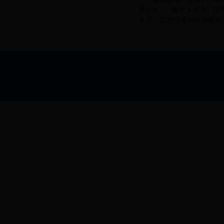
带头人”、“拔尖人才”和
水平；其次随着我校新校区
新疆大学