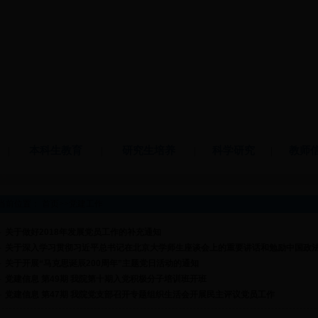
|
本科生教育
|
研究生培养
|
科学研究
|
教师
当前位置：
首页
>>
党建工作
·
关于做好2018年发展党员工作的补充通知
·
关于深入学习贯彻习近平总书记在北京大学师生座谈会上的重要讲话和勉励中国政法大
·
关于开展“马克思诞辰200周年”主题党日活动的通知
·
党建信息 第49期 我院第十期入党积极分子培训班开班
·
党建信息 第47期 我院党支部召开专题组织生活会开展民主评议党员工作