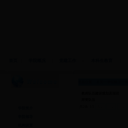
首页
|
学院概况
|
党建工作
|
本科生教育
|
当前位置：
首页
>>
学院概况
>>
·
教师队伍建设规划及现状
学院概况
·
师资队伍
共2条 1/1
首页
上页
下页
学院简介
学院领导
机构设置