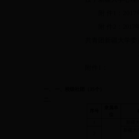
附
件
1：201
7
附
件
2：
201
7
共青团新疆大学委
附件
1：
一、
一、
校级社团（3
5
个
）
二、
隶属单
序号
位
1
新疆大
新疆大
2