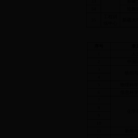
33
新疆
34
轮舞
工程训
35
新疆大
练中心
序号
隶
1
人
2
中国
3
纺织
4
5
物理科
6
信息科
7
8
化学
9
10
11
新闻