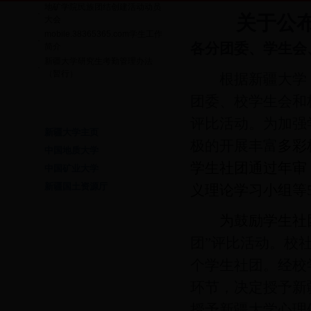
地矿学院民族团结创建活动动员
·
关于公
大会
mobile.38365365.com学生工作
·
各分团委、学生会
简介
新疆大学研究生考勤管理办法
·
（暂行）
根据
新疆大学
团委、校学生会和
友情链接
评比活动。
为加强
新疆大学主页
极的开展丰富
多彩
中国地质大学
学生社团通过年审
中国矿业大学
新疆国土资源厅
义理论学习小组
等
为鼓励学生社
团”评比活动。校
个学生社团。经校
环节
，
决定
授予
新
授予
新疆大学心理