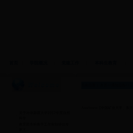
首页
|
学院概况
|
党建工作
|
本科生教育
|
当前位置：
首页
>>
通知公告
>>
热门文章
Attachment【
中国矿业大学、东北
关于补录新疆大学2017年度自然
·
科学...
教育部本科教学工作审核评估专
·
家王...