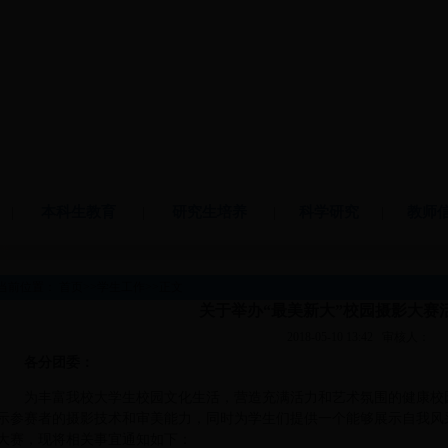
|
本科生教育
|
研究生培养
|
科学研究
|
教师
当前位置：
首页
>>
学生工作
>>
正文
关于举办“最美新大”校园摄影大赛
2018-05-10 13:42
审核人：
各分团委：
为丰富我校大学生校园文化生活，营造充满活力和艺术氛围的健康校
示参赛者的摄影技术和审美能力，同时为学生们提供一个能够展示自我风
大赛，现将相关事宜通知如下：