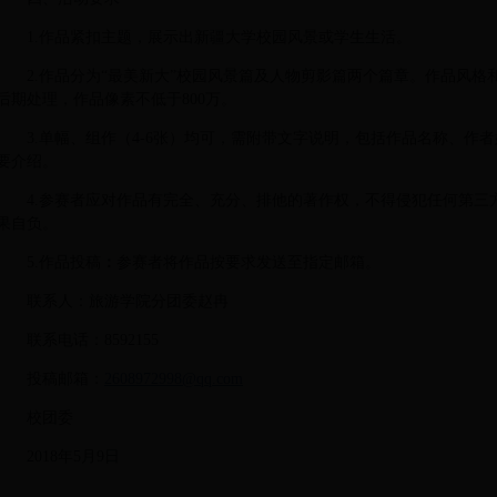
1.作品紧扣主题，展示出新疆大学校园风景或学生生活。
2.作品分为“最美新大”校园风景篇及人物剪影篇两个篇章。作品风
后期处理，作品像素不低于800万。
3.单幅、组作（4-6张）均可，需附带文字说明，包括作品名称、作
要介绍。
4.参赛者应对作品有完全、充分、排他的著作权，不得侵犯任何第三
果自负。
5.作品投稿
：
参赛者将作品按要求发送至指定邮箱。
联系人：旅游学院分团委赵冉
联系电话：8592155
投稿邮箱：
2608972998@qq.com
校团委
2018年5月9日