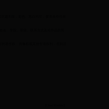
格和主题不限，彩色、黑白均可，要求未作任何
者姓名、学院、班级、联系方式及对作品的简
方的著作权、肖像权或其他专项权利，否则后
【
Close Window
】