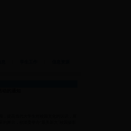
信息
|
学生工作
|
信息资源
活动的通知
园，提高当代大学生对校园文化的认识，展
采的舞台
，
校团委举办“最美新大”校园摄影